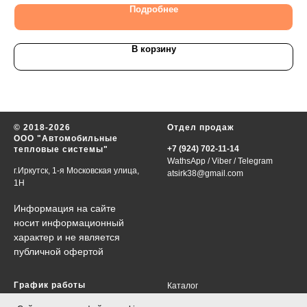
Подробнее
В корзину
© 2018-2026
Отдел продаж
ООО "Автомобильные
+7 (924) 702-11-14
тепловые системы"
WathsApp
/
Viber
/
Telegram
г.Иркутск, 1-я Московская улица,
atsirk38@gmail.com
1Н
Информация на сайте
носит информационный
характер и не является
публичной офертой
График работы
Каталог
VIN-запрос
в будни 09:00-18:00