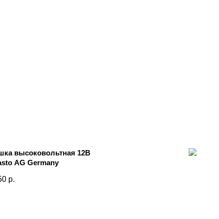
шка высоковольтная 12В
sto AG Germany
50
р.