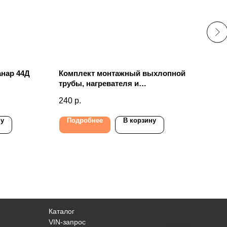
анар 44Д
Комплект монтажный выхлопной
Ото
трубы, нагревателя и
The
воздухозаборника PLANAR-
240
р.
53 
2D,-44D
ну
Подробнее
В корзину
По
Каталог
VIN-запрос