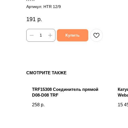
Артикул:
HTR 12/9
191
р.
Купить
СМОТРИТЕ ТАКЖЕ
прямой
TRF15308 Соединитель прямой
Кату
D08-D08 TRF
Weba
258
р.
15 4