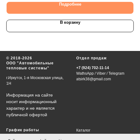
Подробнее
В корзину
© 2018-2026
Отдел продаж
ООО "Автомобильные
+7 (924) 702-11-14
тепловые системы"
WathsApp
/
Viber
/
Telegram
г.Иркутск, 1-я Московская улица,
atsirk38@gmail.com
1Н
Информация на сайте
носит информационный
характер и не является
публичной офертой
График работы
Каталог
VIN-запрос
в будни 09:00-18:00