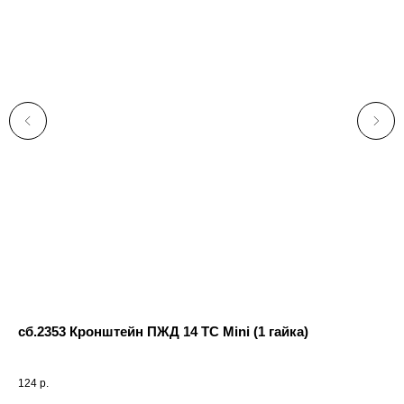
сб.2353 Кронштейн ПЖД 14 ТС Mini (1 гайка)
По
Пре
124
р.
47 