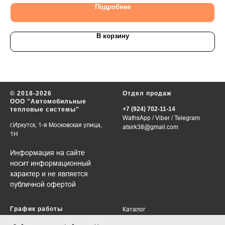
Подробнее
В корзину
© 2018-2026
Отдел продаж
ООО "Автомобильные
+7 (924) 702-11-14
тепловые системы"
WathsApp
/
Viber
/
Telegram
г.Иркутск, 1-я Московская улица,
atsirk38@gmail.com
1Н
Информация на сайте
носит информационный
характер и не является
публичной офертой
График работы
Каталог
VIN-запрос
в будни 09:00-18:00