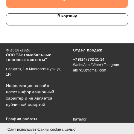
В корзину
© 2018-2026
Отдел продаж
ООО "Автомобильные
+7 (924) 702-11-14
тепловые системы"
WathsApp
/
Viber
/
Telegram
г.Иркутск, 1-я Московская улица,
atsirk38@gmail.com
1Н
Информация на сайте
носит информационный
характер и не является
публичной офертой
График работы
Каталог
VIN-запрос
в будни 09:00-18:00
Сайт использует файлы cookie с целью
Контакты
сб., вс., праздничные дни-