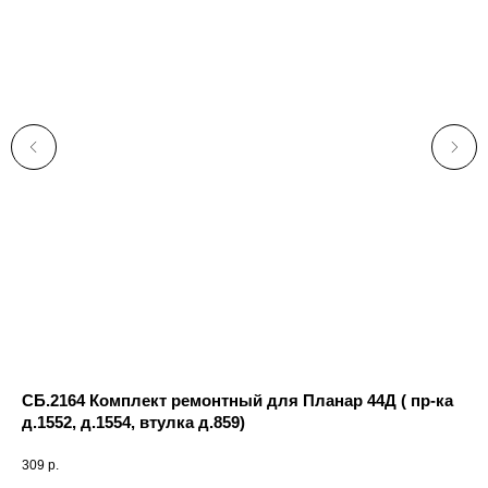
СБ.2164 Комплект ремонтный для Планар 44Д ( пр-ка
16
д.1552, д.1554, втулка д.859)
59
309
р.