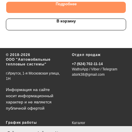
Подробнее
В корзину
© 2018-2026
Отдел продаж
ООО "Автомобильные
+7 (924) 702-11-14
тепловые системы"
WathsApp
/
Viber
/
Telegram
г.Иркутск, 1-я Московская улица,
atsirk38@gmail.com
1Н
Информация на сайте
носит информационный
характер и не является
публичной офертой
График работы
Каталог
VIN-запрос
в будни 09:00-18:00