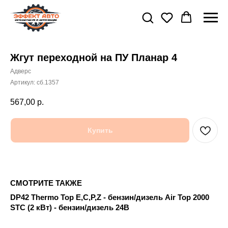
Жгут переходной на ПУ Планар 4
Адверс
Артикул:
сб.1357
567,00
р.
Купить
СМОТРИТЕ ТАКЖЕ
DP42 Thermo Top E,C,P,Z - бензин/дизель Air Top 2000
15
STC (2 кВт) - бензин/дизель 24В
31