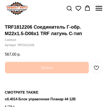
TRF1812206 Соединитель Г-обр.
M22x1.5-D06x1 TRF латунь C-тип
Camozzi
Артикул:
TRF1812206
567,00
р.
Купить
СМОТРИТЕ ТАКЖЕ
сб.4014 Блок управления Планар 44 12В
TR
4 738
р.
10