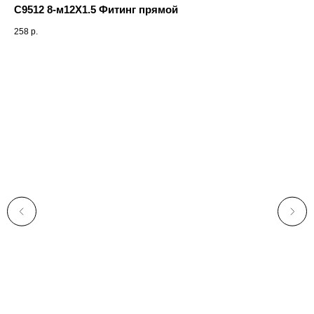
С9512 8-м12Х1.5 Фитинг прямой
258
р.
20