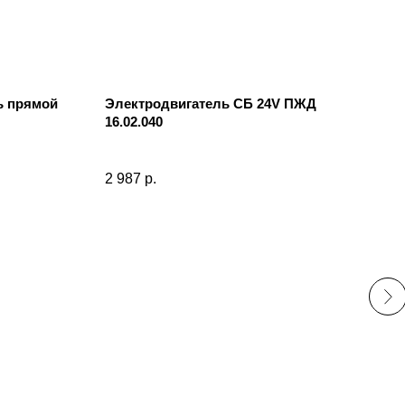
ь прямой
Электродвигатель СБ 24V ПЖД
T-06
16.02.040
06*
2 987
р.
201