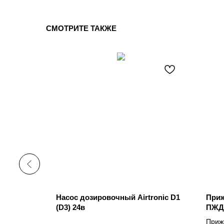
СМОТРИТЕ ТАКЖЕ
7 Webasto
6С)
Насос дозировочный Airtronic D1
Приж
(D3) 24в
ПЖД-
Приж