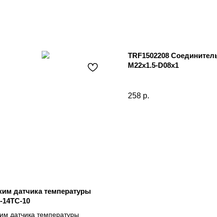
TRF1502208 Соединител
M22x1.5-D08x1
258
р.
им датчика температуры
14ТС-10
им датчика температуры