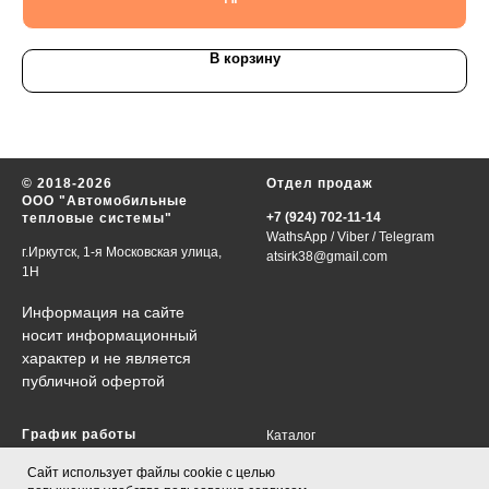
В корзину
© 2018-2026
Отдел продаж
ООО "Автомобильные
+7 (924) 702-11-14
тепловые системы"
WathsApp
/
Viber
/
Telegram
г.Иркутск, 1-я Московская улица,
atsirk38@gmail.com
1Н
Информация на сайте
носит информационный
характер и не является
публичной офертой
График работы
Каталог
VIN-запрос
в будни 09:00-18:00
Сайт использует файлы cookie с целью
Контакты
сб., вс., праздничные дни-