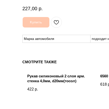
227,00
р.
Купить
Марка автомобиля
подходит 
СМОТРИТЕ ТАКЖЕ
й
Рукав силиконовый 2 слоя арм.
6560
-8-1/4
стенка 4,0мм, d20мм(тосол)
618
422
р.