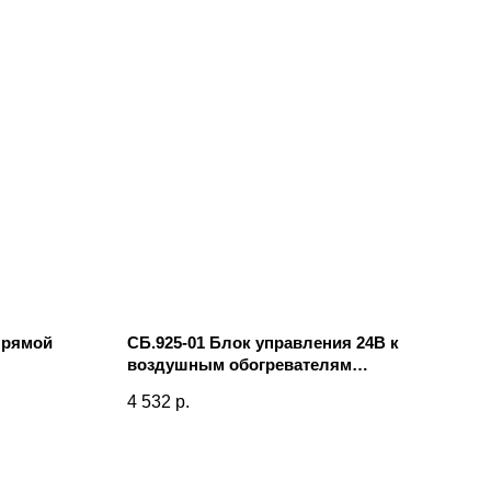
прямой
СБ.925-01 Блок управления 24В к
воздушным обогревателям
ТЕРММИКС-15Д-24В
4 532
р.