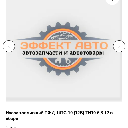
44 
Насос топливный ПЖД-14ТС-10 (12В) ТН10-6,8-12 в
сборе
3 090
р.