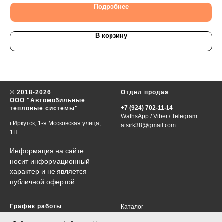
Подробнее
В корзину
© 2018-2026
Отдел продаж
ООО "Автомобильные
+7 (924) 702-11-14
тепловые системы"
WathsApp
/
Viber
/
Telegram
г.Иркутск, 1-я Московская улица,
atsirk38@gmail.com
1Н
Информация на сайте
носит информационный
характер и не является
публичной офертой
График работы
Каталог
VIN-запрос
в будни 09:00-18:00