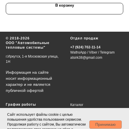
В корзину
© 2018-2026
Отдел продаж
ООО "Автомобильные
+7 (924) 702-11-14
тепловые системы"
WathsApp
/
Viber
/
Telegram
г.Иркутск, 1-я Московская улица,
atsirk38@gmail.com
1Н
Информация на сайте
носит информационный
характер и не является
публичной офертой
График работы
Каталог
VIN-запрос
в будни 09:00-18:00
Сайт использует файлы cookie с целью
Контакты
сб., вс., праздничные дни-
повышения удобства пользования сервисом.
О нас
выходные
Принимаю
Продолжая работу с сайтом, Вы автоматически