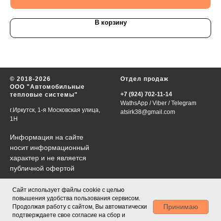
В корзину
© 2018-2026
Отдел продаж
ООО "Автомобильные
+7 (924) 702-11-14
тепловые системы"
WathsApp
/
Viber
/
Telegram
г.Иркутск, 1-я Московская улица,
atsirk38@gmail.com
1Н
Информация на сайте
носит информационный
характер и не является
публичной офертой
Сайт использует файлы cookie с целью
График работы
Каталог
повышения удобства пользования сервисом.
VIN-запрос
Принимаю
Продолжая работу с сайтом, Вы автоматически
в будни 09:00-18:00
Контакты
подтверждаете свое согласие на сбор и
сб., вс., праздничные дни-
О нас