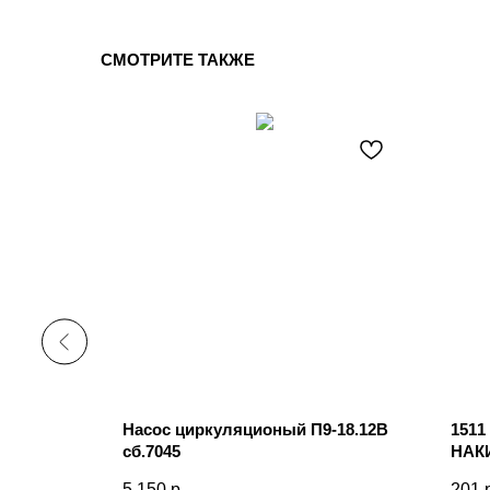
СМОТРИТЕ ТАКЖЕ
уха
Насос циркуляционый П9-18.12В
1511
сб.7045
НАК
5 150
р.
201