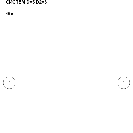
СИСТЕМ D=5 D2=3
46
р.
25