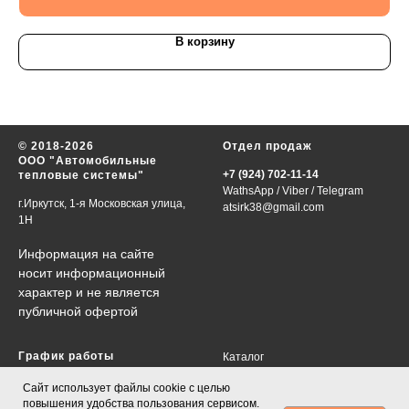
В корзину
© 2018-2026
Отдел продаж
ООО "Автомобильные
+7 (924) 702-11-14
тепловые системы"
WathsApp
/
Viber
/
Telegram
г.Иркутск, 1-я Московская улица,
atsirk38@gmail.com
1Н
Информация на сайте
носит информационный
характер и не является
публичной офертой
График работы
Каталог
VIN-запрос
в будни 09:00-18:00
Сайт использует файлы cookie с целью
Контакты
сб., вс., праздничные дни-
повышения удобства пользования сервисом.
О нас