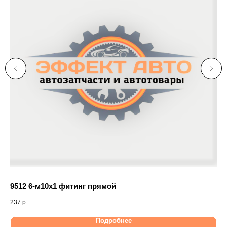
9512 6-м10х1 фитинг прямой
Да
237
р.
1 1
Подробнее