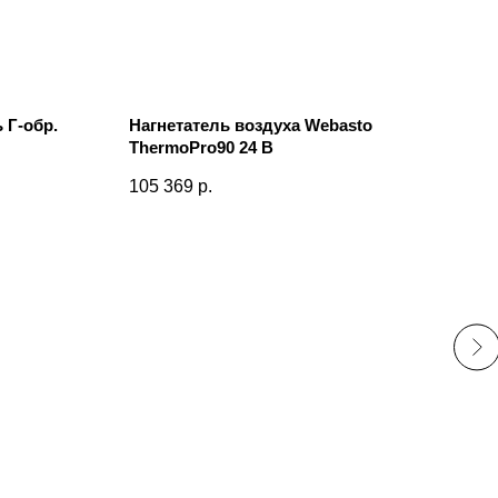
 Г-обр.
Нагнетатель воздуха Webasto
ThermoPro90 24 В
105 369
р.
S64
ТРО
258