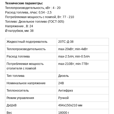
Технические параметры:
Теплопроизводительность, кВт : 4 - 20
Расход топлива, л/час: 0,54 - 2,5
Потребляемая мощность с помпой, Вт: 77 - 210
Топливо: Дизельное топливо (ГОСТ-305)
Напряжение , В: 24
Ø патрубков, мм: 38
Жидкостный подогреватель
20ТС-Д-38
Теплопроизводительность
max-20кВт; min-4кВт
Расход топлива
max-2.5л/ч; min-0.5л/ч
Потребляемая мощность
max-210Вт; min-77Вт
отопителя с помпой
Тип топлива
Дизель
Номинальное напряжение
24В
Теплоноситель
Антифриз
Режим управления
Ручной
ДxШxВ
494x150x210 мм
Вес
18000 г