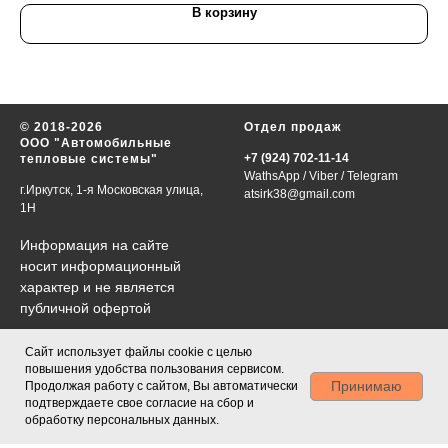
В корзину
© 2018-2026
Отдел продаж
ООО "Автомобильные
+7 (924) 702-11-14
тепловые системы"
WathsApp
/
Viber
/
Telegram
г.Иркутск, 1-я Московская улица,
atsirk38@gmail.com
1Н
Информация на сайте
носит информационный
характер и не является
публичной офертой
Сайт использует файлы cookie с целью
График работы
Каталог
повышения удобства пользования сервисом.
VIN-запрос
Принимаю
Продолжая работу с сайтом, Вы автоматически
в будни 09:00-18:00
Контакты
подтверждаете свое согласие на сбор и
сб., вс., праздничные дни-
О нас
обработку персональных данных.
выходные