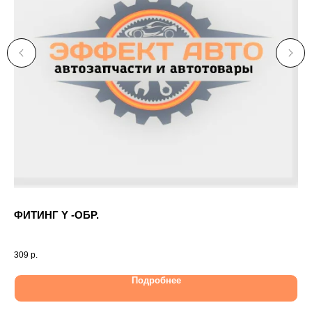
ФИТИНГ Y -ОБР.
КР
TR
309
р.
7 7
Подробнее