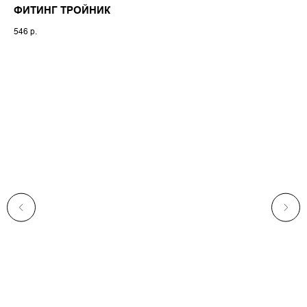
ФИТИНГ ТРОЙНИК
КА
SP
546
р.
12 