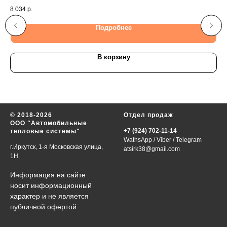
Н
8 034
р.
48 
Подробнее
В корзину
© 2018-2026
Отдел продаж
ООО "Автомобильные
+7 (924) 702-11-14
тепловые системы"
WathsApp
/
Viber
/
Telegram
г.Иркутск, 1-я Московская улица,
atsirk38@gmail.com
1Н
Информация на сайте
носит информационный
характер и не является
публичной офертой