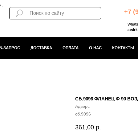
и,
+7 (
What
atsir
IN-ЗАПРОС
ДОСТАВКА
ОПЛАТА
О НАС
КОНТАКТЫ
СБ.9096 ФЛАНЕЦ Ф 90 В
Адверс
сб.9096
361,00
р.